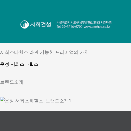
서희스타힐스 라면 가능한 프리미엄의 가치
운정 서희스타힐스
브랜드소개